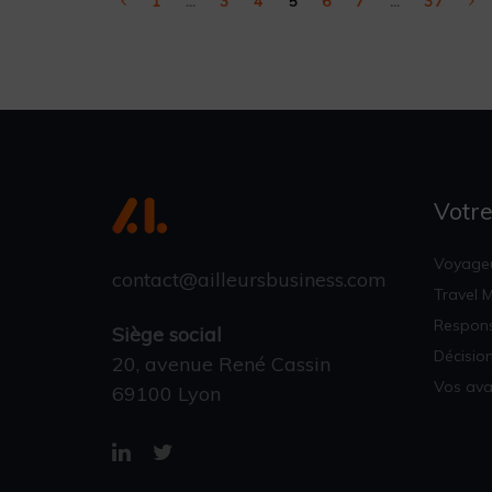
1
…
3
4
5
6
7
…
37
Votre
Voyageu
contact@ailleursbusiness.com
Travel 
Respons
Siège social
Décisio
20, avenue René Cassin
Vos av
69100 Lyon