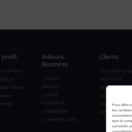
 profil
Ailleurs
Clients
Business
r d’affaires
Formulaire en li
A propos
Manager
IRES Portail
Actualité
able achats
IRES Corpo
Contact
nnaire
Concur
Politique de
antages
Goelett
Pour offrir
les cookies
confidentialité
Factures & Stati
consentemen
Cookie Policy (EU)
que le comp
consentir o
caractéristi