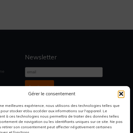
Newsletter
gne
Je m'inscris
Gérer le consentement
 une meilleures expérience, nous utilisons des technologies telles que
 pour stocker et/ou accéder aux informations sur l'appareil. Le
stiques
t à ces technologies nous permettra de traiter des données telles
ortement de navigation ou les identifiants uniques sur ce site. Ne pas
u retirer son consentement peut affecter négativement certaines
ques et fonctions.