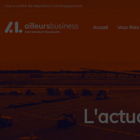
Skip
Skip
Une société de Marietton Développement
links
to
primary
Accueil
Vous êtes
navigation
Skip
to
content
L'actu