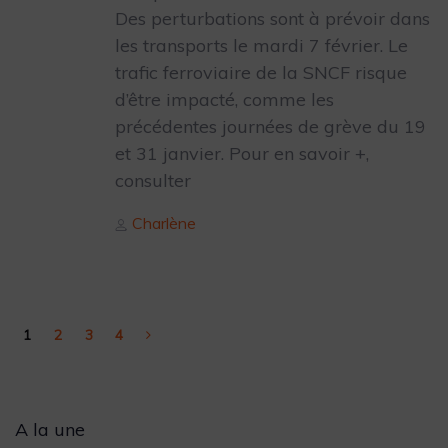
Des perturbations sont à prévoir dans
les transports le mardi 7 février. Le
trafic ferroviaire de la SNCF risque
d’être impacté, comme les
précédentes journées de grève du 19
et 31 janvier. Pour en savoir +,
consulter
Author
Charlène
1
2
3
4
Archives
A la une