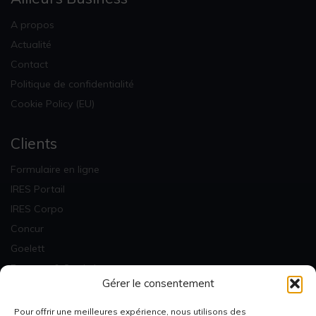
A propos
Actualité
Contact
Politique de confidentialité
Cookie Policy (EU)
Clients
Formulaire en ligne
IRES Portail
IRES Corpo
Concur
Goelett
Factures & Statistiques
Gérer le consentement
Newsletter
Pour offrir une meilleures expérience, nous utilisons des