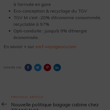
à l’arrivée en gare
Eco-conception & recyclage du TGV
TGV M c’est -20% d’économie consommée,
recyclable à 97%
Opti-conduite : jusqu’à 9% d’énergie
économisée.
En savoir + sur
sncf-voyageurs.com
SHARE ON
Previous
PREVIOUS ARTICLE
Article
Nouvelle politique bagage cabine chez