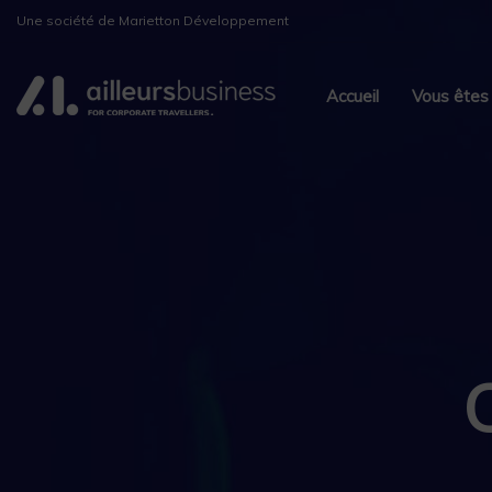
Skip
Skip
Une société de Marietton Développement
links
to
primary
Accueil
Vous êtes
navigation
Skip
to
content