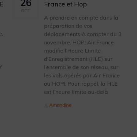
26
E
France et Hop
OCT
A prendre en compte dans la
préparation de vos
e,
déplacements A compter du 3
novembre, HOP! Air France
modifie l’Heure Limite
d’Enregistrement (HLE) sur
Y
l’ensemble de son réseau, sur
les vols opérés par Air France
ou HOP!. Pour rappel, la HLE
est l’heure limite au-delà
s
Author
Amandine