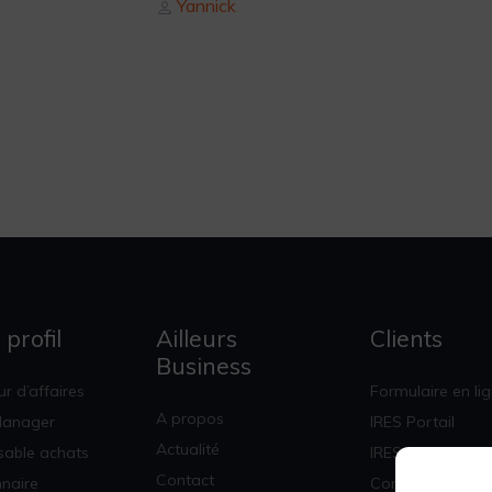
Author
Yannick
 profil
Ailleurs
Clients
Business
r d’affaires
Formulaire en li
A propos
Manager
IRES Portail
Actualité
able achats
IRES Corpo
Contact
nnaire
Concur