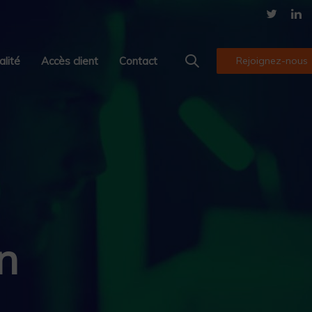
alité
Accès client
Contact
Rejoignez-nous
n