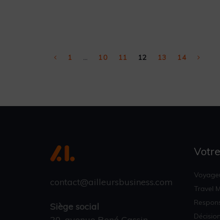
1
…
10
11
12
13
14
Votre
Voyageu
contact@ailleursbusiness.com
Travel 
Respons
Siège social
Décisio
20, avenue René Cassin