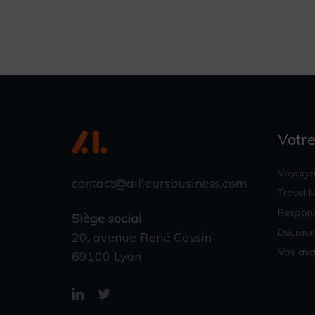
Votre
Voyageu
contact@ailleursbusiness.com
Travel 
Respons
Siège social
Décisio
20, avenue René Cassin
Vos av
69100 Lyon