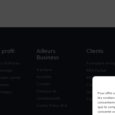
 profil
Ailleurs
Clients
Business
r d’affaires
Formulaire en li
A propos
Manager
IRES Portail
Actualité
able achats
IRES Corpo
Contact
nnaire
Concur
Politique de
antages
Goelett
Pour offrir
les cookies
confidentialité
Factures & Stati
consentemen
Cookie Policy (EU)
que le comp
consentir o