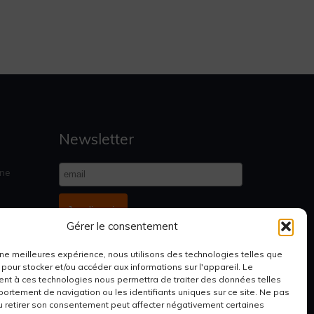
Newsletter
gne
Je m'inscris
Gérer le consentement
 une meilleures expérience, nous utilisons des technologies telles que
 pour stocker et/ou accéder aux informations sur l'appareil. Le
stiques
t à ces technologies nous permettra de traiter des données telles
ortement de navigation ou les identifiants uniques sur ce site. Ne pas
u retirer son consentement peut affecter négativement certaines