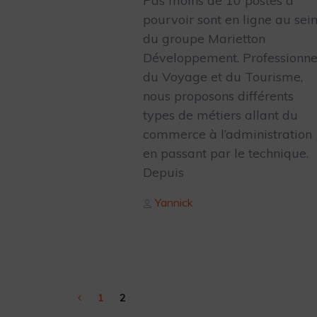
Pas moins de 10 postes à
pourvoir sont en ligne au sei
du groupe Marietton
Développement. Professionne
du Voyage et du Tourisme,
nous proposons différents
types de métiers allant du
commerce à l’administration
en passant par le technique.
Depuis
Author
Yannick
1
2