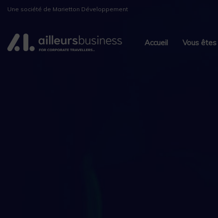
Skip
Skip
Une société de Marietton Développement
links
to
primary
Accueil
Vous êtes
navigation
Skip
to
content