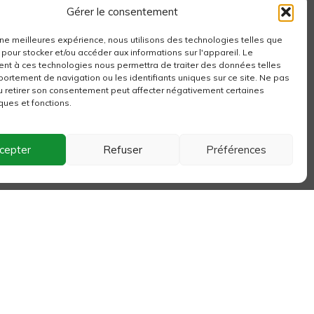
PLUS, LA NOUVELLE
Gérer le consentement
EXPÉRIENCE PREMIUM DE
TGV INOUI
 une meilleures expérience, nous utilisons des technologies telles que
4 juin 2026
 pour stocker et/ou accéder aux informations sur l'appareil. Le
t à ces technologies nous permettra de traiter des données telles
ortement de navigation ou les identifiants uniques sur ce site. Ne pas
u retirer son consentement peut affecter négativement certaines
Newsletter
ques et fonctions.
cepter
Refuser
Préférences
Je m'inscris
Suivez-nous
Commentaires récents