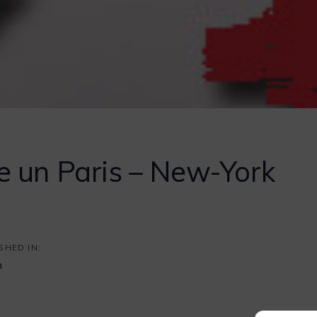
 un Paris – New-York
SHED IN:
n