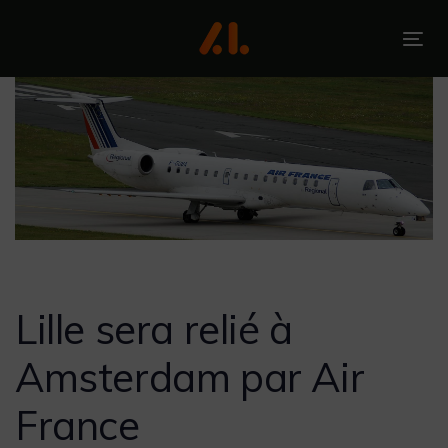
Skip
Skip
links
to
To
primary
nav
navigation
Skip
to
content
Post
navigation
Lille sera relié à
Amsterdam par Air
France