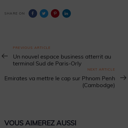
SHARE ON
Previous
PREVIOUS ARTICLE
Article
Un nouvel espace business atterrit au
terminal Sud de Paris-Orly
Next
NEXT ARTICLE
Article
Emirates va mettre le cap sur Phnom Penh
(Cambodge)
VOUS AIMEREZ AUSSI