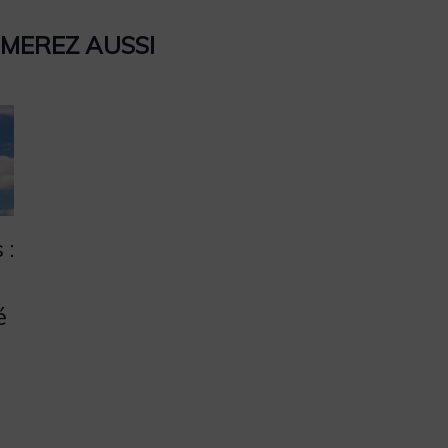
IMEREZ AUSSI
 :
é