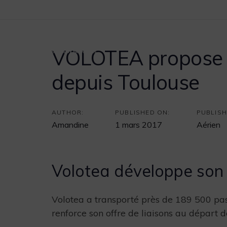
Post
Skip
Skip
Une société de Marietton Développement
links
to
navigation
primary
Accueil
Vous êtes
navigation
VOLOTEA propose d
Skip
to
depuis Toulouse
content
AUTHOR:
PUBLISHED ON:
PUBLISH
Amandine
1 mars 2017
Aérien
Volotea développe son 
Volotea a transporté près de 189 500 pa
renforce son offre de liaisons au départ de