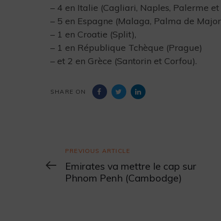
– 4 en Italie (Cagliari, Naples, Palerme et
– 5 en Espagne (Malaga, Palma de Majorq
– 1 en Croatie (Split),
– 1 en République Tchèque (Prague)
– et 2 en Grèce (Santorin et Corfou).
SHARE ON
Previous
PREVIOUS ARTICLE
Article
Emirates va mettre le cap sur
Phnom Penh (Cambodge)