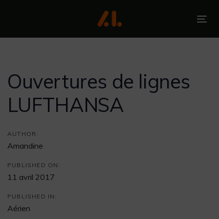
Skip
Skip
links
to
To
primary
nav
Post
navigation
Skip
navigation
to
Ouvertures de lignes
content
LUFTHANSA
AUTHOR:
Amandine
PUBLISHED ON:
11 avril 2017
PUBLISHED IN:
Aérien