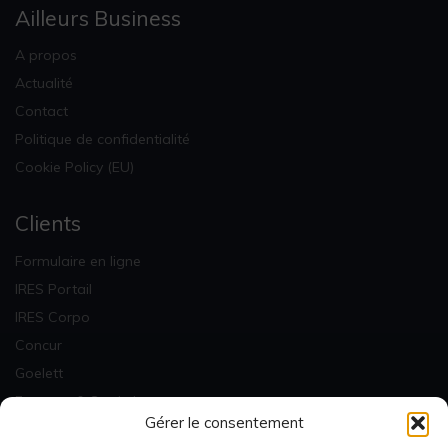
Ailleurs Business
A propos
Actualité
Contact
Politique de confidentialité
Cookie Policy (EU)
Clients
Formulaire en ligne
IRES Portail
IRES Corpo
Concur
Goelett
Factures & Statistiques
Gérer le consentement