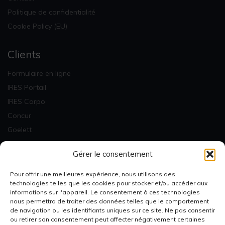
Politique de confidentialité
Cookie Policy (EU)
Clients
Formulaire en ligne
IRES Portail
IRES Corpo
Concur
Goelett
Factures & Statistiques
Gérer le consentement
Newsletter
Pour offrir une meilleures expérience, nous utilisons des
technologies telles que les cookies pour stocker et/ou accéder aux
informations sur l'appareil. Le consentement à ces technologies
nous permettra de traiter des données telles que le comportement
de navigation ou les identifiants uniques sur ce site. Ne pas consentir
ou retirer son consentement peut affecter négativement certaines
Je m'inscris