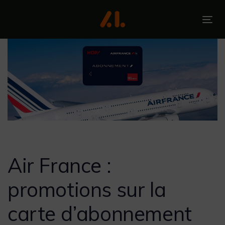
Skip
Skip
links
to
To
primary
nav
navigation
Skip
to
content
Post
navigation
Air France :
promotions sur la
carte d’abonnement