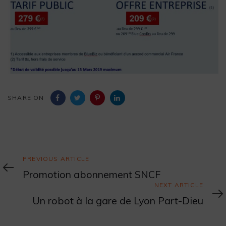
SHARE ON
Previous
PREVIOUS ARTICLE
Article
Promotion abonnement SNCF
Next
NEXT ARTICLE
Article
Un robot à la gare de Lyon Part-Dieu