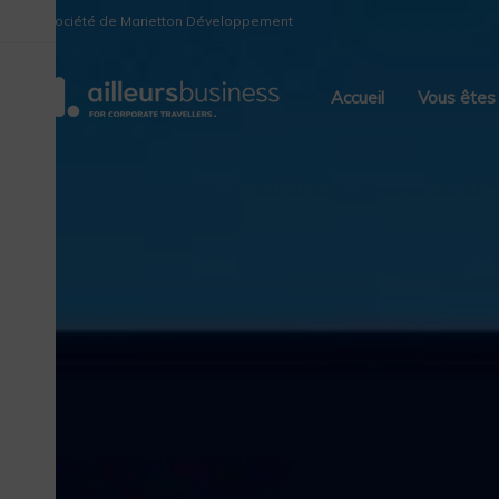
Skip
Skip
Une société de Marietton Développement
links
to
primary
Accueil
Vous êtes
navigation
Skip
to
content