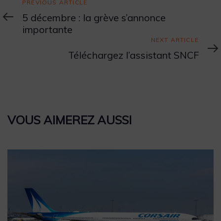
Previous
PREVIOUS ARTICLE
Article
5 décembre : la grève s’annonce
importante
Next
NEXT ARTICLE
Article
Téléchargez l’assistant SNCF
VOUS AIMEREZ AUSSI