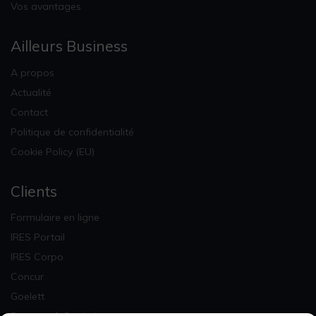
Vos avantages
Ailleurs Business
A propos
Actualité
Contact
Politique de confidentialité
Cookie Policy (EU)
Clients
Formulaire en ligne
IRES Portail
IRES Corpo
Concur
Goelett