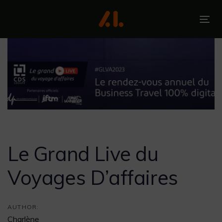
Skip
Skip
links
to
To
primary
nav
navigation
Skip
to
content
Post
navigation
Le Grand Live du
Voyages D’affaires
AUTHOR:
Charlène