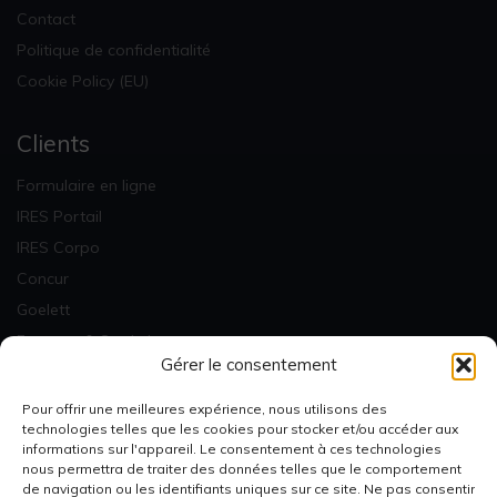
Contact
Politique de confidentialité
Cookie Policy (EU)
Clients
Formulaire en ligne
IRES Portail
IRES Corpo
Concur
Goelett
Factures & Statistiques
Gérer le consentement
Newsletter
Pour offrir une meilleures expérience, nous utilisons des
technologies telles que les cookies pour stocker et/ou accéder aux
informations sur l'appareil. Le consentement à ces technologies
nous permettra de traiter des données telles que le comportement
de navigation ou les identifiants uniques sur ce site. Ne pas consentir