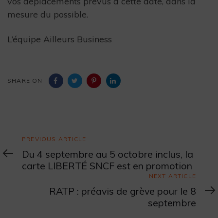
vos déplacements prévus à cette date, dans la
mesure du possible.
L’équipe Ailleurs Business
SHARE ON
Previous
PREVIOUS ARTICLE
Article
Du 4 septembre au 5 octobre inclus, la
carte LIBERTÉ SNCF est en promotion
Next
NEXT ARTICLE
Article
RATP : préavis de grève pour le 8
septembre