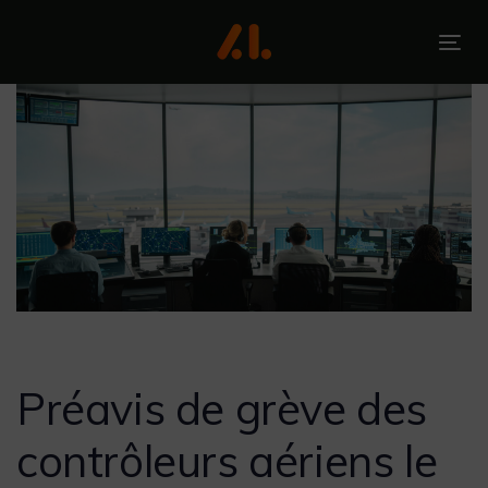
Skip
Skip
links
to
To
primary
nav
navigation
Skip
to
content
Post
navigation
Préavis de grève des
contrôleurs aériens le