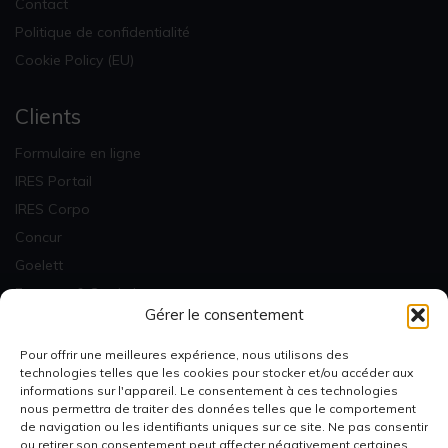
Contact
Politique de confidentialité
Cookie Policy (EU)
Clients
Formulaire en ligne
IRES Portail
IRES Corpo
Concur
Goelett
Factures & Statistiques
Gérer le consentement
Newsletter
Pour offrir une meilleures expérience, nous utilisons des
technologies telles que les cookies pour stocker et/ou accéder aux
informations sur l'appareil. Le consentement à ces technologies
nous permettra de traiter des données telles que le comportement
de navigation ou les identifiants uniques sur ce site. Ne pas consentir
ou retirer son consentement peut affecter négativement certaines