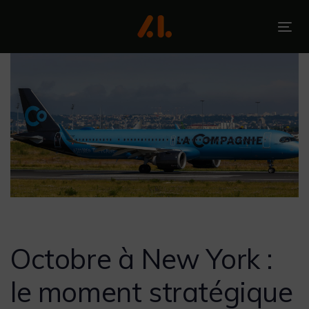
Skip
Skip
links
to
To
primary
nav
navigation
Skip
to
content
Post
navigation
Octobre à New York :
le moment stratégique