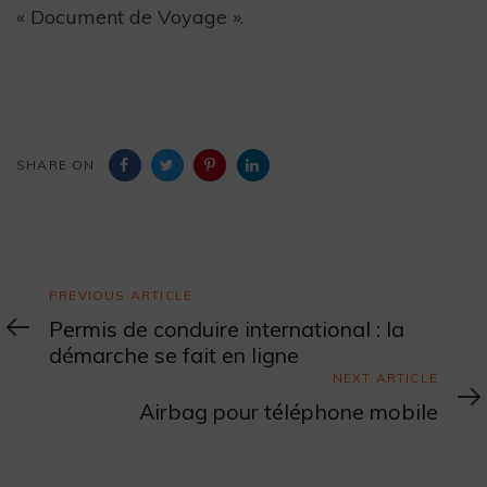
« Document de Voyage ».
SHARE ON
Previous
PREVIOUS ARTICLE
Article
Permis de conduire international : la
démarche se fait en ligne
Next
NEXT ARTICLE
Article
Airbag pour téléphone mobile