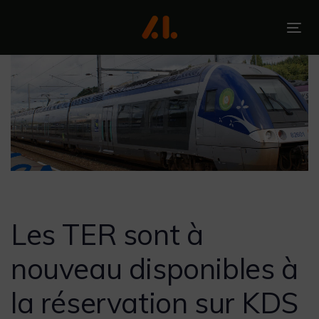
Skip
Skip
links
to
To
primary
nav
navigation
Skip
to
content
Post
navigation
Les TER sont à
nouveau disponibles à
la réservation sur KDS