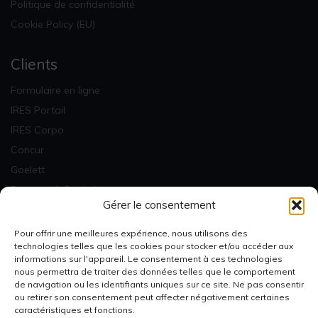
Politique de confidentialité
Cookie Policy (EU)
Clients
Formulaire en ligne
IRES Portail
IRES Corpo
Concur
Goelett
Factures & Statistiques
Gérer le consentement
Newsletter
Pour offrir une meilleures expérience, nous utilisons des
technologies telles que les cookies pour stocker et/ou accéder aux
informations sur l'appareil. Le consentement à ces technologies
nous permettra de traiter des données telles que le comportement
de navigation ou les identifiants uniques sur ce site. Ne pas consentir
ou retirer son consentement peut affecter négativement certaines
Je m'inscris
caractéristiques et fonctions.