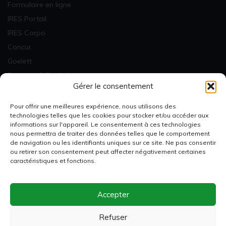
Formulaire en ligne
IRES Portail
IRES Corpo
Concur
Goelett
Factures & Statistiques
Gérer le consentement
Newsletter
Pour offrir une meilleures expérience, nous utilisons des
technologies telles que les cookies pour stocker et/ou accéder aux
informations sur l'appareil. Le consentement à ces technologies
nous permettra de traiter des données telles que le comportement
de navigation ou les identifiants uniques sur ce site. Ne pas consentir
ou retirer son consentement peut affecter négativement certaines
Je m'inscris
caractéristiques et fonctions.
Accepter
Membre de
Refuser