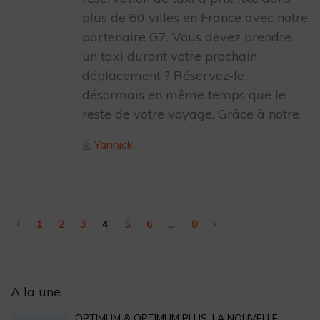
plus de 60 villes en France avec notre
partenaire G7. Vous devez prendre
un taxi durant votre prochain
déplacement ? Réservez-le
désormais en même temps que le
reste de votre voyage. Grâce à notre
Author
Yannick
1
2
3
4
5
6
…
8
Archives
A la une
OPTIMUM & OPTIMUM PLUS, LA NOUVELLE